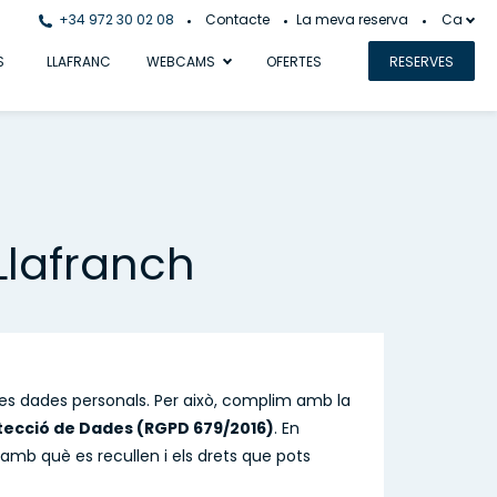
+34 972 30 02 08
Contacte
La meva reserva
Ca
S
LLAFRANC
WEBCAMS
OFERTES
RESERVES
 Llafranch
eves dades personals. Per això, complim amb la
ecció de Dades (RGPD 679/2016)
. En
amb què es recullen i els drets que pots