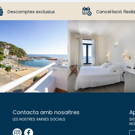
Descomptes exclusius
Cancel·lació flexib
Contacta amb nosaltres
Ap
LES NOSTRES XARXES SOCIALS
SIG
NO