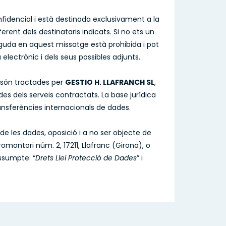
fidencial i està destinada exclusivament a la
ent dels destinataris indicats. Si no ets un
inguda en aquest missatge està prohibida i pot
 electrònic i dels seus possibles adjunts.
s són tractades per
GESTIO H. LLAFRANCH SL
,
des dels serveis contractats. La base jurídica
ansferències internacionals de dades.
t de les dades, oposició i a no ser objecte de
omontori núm. 2, 17211, Llafranc (Girona), o
assumpte: “
Drets Llei Protecció de Dades
” i