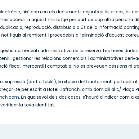
ectrònic, així com en els documents adjunts si és el cas, és con
ès accedir a aquest missatge per part de cap altra persona difer
 duplicació, reproducció, distribució o ús de la informació cont
notifiquis al remitent i procedeixis a l'eliminació d'aquest correu
a gestió comercial i administrativa de la reserva. Les teves dade
tenir i gestionar les relacions comercials i administratives deriva
ció fiscal, mercantil i comptable. No es preveuen cessions ni tr
ó, supressió (dret a l'oblit), limitació del tractament, portabilita
eçar-te per escrit a Hotel Llafranch, amb domicili al c/ Plaça Pr
anch.com
. En qualsevol dels dos casos, s'haurà d'indicar com a 
erificar la teva identitat.