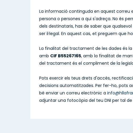
La informació continguda en aquest correu el
persona o persones a qui s'adreça. No és perm
dels destinataris, has de saber que qualsevol
ser il·legal. En aquest cas, et preguem que ho 
La finalitat del tractament de les dades és l
amb
CIF B55267165
, amb la finalitat de man
del tractament és el compliment de la legisla
Pots exercir els teus drets d'accés, rectificaci
decisions automatitzades. Per fer-ho, pots adr
bé enviar un correu electrònic a
info@hllafr
adjuntar una fotocòpia del teu DNI per tal de v