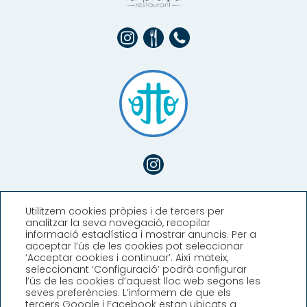
Utilitzem cookies pròpies i de tercers per
analitzar la seva navegació, recopilar
informació estadística i mostrar anuncis. Per a
acceptar l’ús de les cookies pot seleccionar
‘Acceptar cookies i continuar’. Així mateix,
seleccionant ‘Configuració’ podrà configurar
l’ús de les cookies d’aquest lloc web segons les
seves preferències. L’informem de que els
Hotel Llafranch
tercers Google i Facebook estan ubicats a