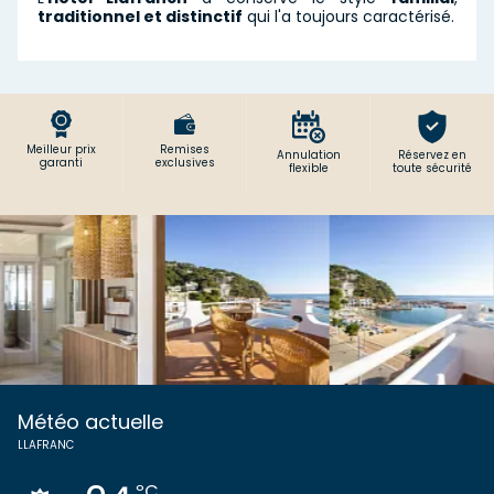
traditionnel et distinctif
qui l'a toujours caractérisé.
Meilleur prix
Remises
Annulation
Réservez en
garanti
exclusives
flexible
toute sécurité
Météo actuelle
LLAFRANC
ºC