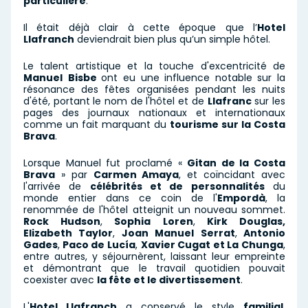
particulière
.
Il était déjà clair à cette époque que l’
Hotel
Llafranch
deviendrait bien plus qu’un simple hôtel.
Le talent artistique et la touche d'excentricité de
Manuel
Bisbe
ont eu une influence notable sur la
résonance des fêtes organisées pendant les nuits
d'été, portant le nom de l'hôtel et de
Llafranc
sur les
pages des journaux nationaux et internationaux
comme un fait marquant du
tourisme sur la Costa
Brava
.
Lorsque Manuel fut proclamé «
Gitan de la Costa
Brava
» par
Carmen Amaya
, et coïncidant avec
l'arrivée de
célébrités et de personnalités
du
monde entier dans ce coin de l'
Empordà
, la
renommée de l'hôtel atteignit un nouveau sommet.
Rock Hudson
,
Sophia Loren
,
Kirk Douglas,
Elizabeth Taylor
,
Joan Manuel Serrat
,
Antonio
Gades
,
Paco de Lucía
,
Xavier Cugat et La Chunga
,
entre autres, y séjournèrent, laissant leur empreinte
et démontrant que le travail quotidien pouvait
coexister avec
la fête et le divertissement
.
L'
Hotel Llafranch
a conservé le style
familial
,