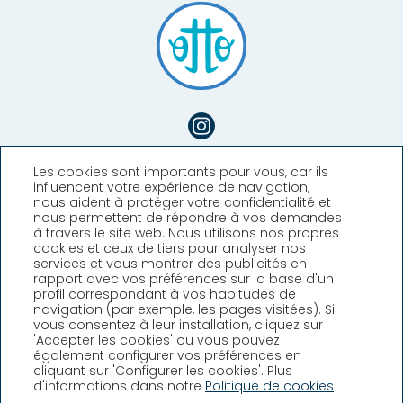
Les cookies sont importants pour vous, car ils
influencent votre expérience de navigation,
nous aident à protéger votre confidentialité et
nous permettent de répondre à vos demandes
à travers le site web. Nous utilisons nos propres
cookies et ceux de tiers pour analyser nos
services et vous montrer des publicités en
rapport avec vos préférences sur la base d'un
profil correspondant à vos habitudes de
Hotel Llafranch
navigation (par exemple, les pages visitées). Si
vous consentez à leur installation, cliquez sur
'Accepter les cookies' ou vous pouvez
Plaça Promontori, 2, Llafranc,
également configurer vos préférences en
Girona (España)
cliquant sur 'Configurer les cookies'. Plus
T. +34 972 30 02 08
d'informations dans notre
Politique de cookies
info@hllafranch.com