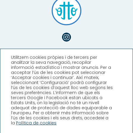
Utilitzem cookies pròpies i de tercers per
analitzar la seva navegació, recopilar
informació estadística i mostrar anuncis. Per a
acceptar l’ús de les cookies pot seleccionar
‘Acceptar cookies i continuar’. Així mateix,
seleccionant ‘Configuració’ podrà configurar
l’ús de les cookies d’aquest lloc web segons les
seves preferències. L’informem de que els
Hotel Llafranch
tercers Google i Facebook estan ubicats a
Estats Units, on la legislació no té un nivell
adequat de protecció de dades equiparable a
Plaça Promontori, 2, Llafranc,
l’europeu. Per a obtenir més informació sobre
Girona (España)
l’ús de les cookies i els seus drets, accedeixi a
T. +34 972 30 02 08
la
Política de cookies
info@hllafranch.com