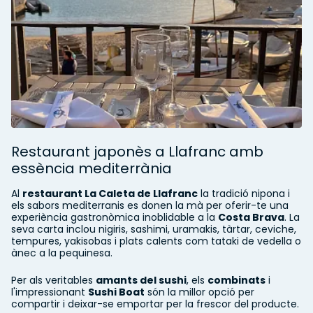
Restaurant japonès a Llafranc amb
essència mediterrània
Al
restaurant La Caleta de Llafranc
la tradició nipona i
els sabors mediterranis es donen la mà per oferir-te una
experiència gastronòmica inoblidable a la
Costa Brava
. La
seva carta inclou nigiris, sashimi, uramakis, tàrtar, ceviche,
tempures, yakisobas i plats calents com tataki de vedella o
ànec a la pequinesa.
Per als veritables
amants del sushi
, els
combinats
i
l'impressionant
Sushi Boat
són la millor opció per
compartir i deixar-se emportar per la frescor del producte.