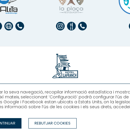
Hotel Llafranch
zar la seva navegació, recopilar informació estadística i mostra
ixí mateix, seleccionant ‘Configuració’ podrà configurar l’ús d
s Google i Facebook estan ubicats a Estats Units, on la legisla
Plaça Promontori, 2, Llafranc, Girona (España)
 informació sobre l’ús de les cookies i els seus drets, accedei
T. +34 972 30 02 08
info@hllafranch.com
OSALTRES
CONDICIONS DE RESERVA
AVÍS LEGAL
POLÍTICA DE PRI
NTINUAR
REBUTJAR COOKIES