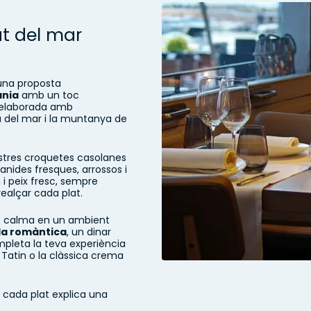
at del mar
'una proposta
ània
amb un toc
 elaborada amb
a del mar i la muntanya de
ostres croquetes casolanes
anides fresques, arrossos i
i peix fresc, sempre
alçar cada plat.
b calma en un ambient
a romàntica
, un dinar
mpleta la teva experiència
 Tatin o la clàssica crema
n cada plat explica una