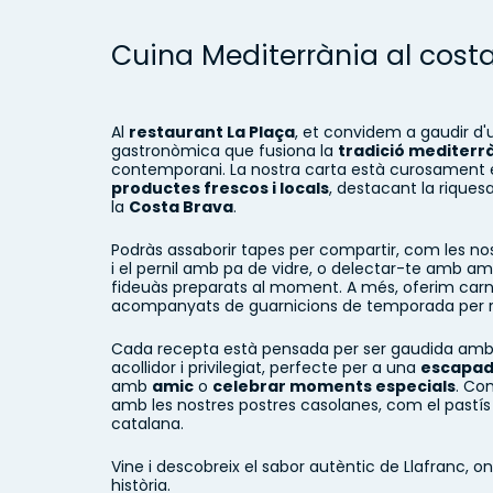
Cuina Mediterrània al cost
Al
restaurant La Plaça
, et convidem a gaudir d
gastronòmica que fusiona la
tradició mediterr
contemporani. La nostra carta està curosament
productes frescos i locals
, destacant la riques
la
Costa Brava
.
Podràs assaborir tapes per compartir, com les n
i el pernil amb pa de vidre, o delectar-te amb am
fideuàs preparats al moment. A més, oferim carn 
acompanyats de guarnicions de temporada per re
Cada recepta està pensada per ser gaudida am
acollidor i privilegiat, perfecte per a una
escapad
amb
amic
o
celebrar moments especials
. Co
amb les nostres postres casolanes, com el pastís
catalana.
Vine i descobreix el sabor autèntic de Llafranc, o
història.