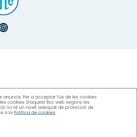
r anuncis. Per a acceptar l’ús de les cookies
e les cookies d’aquest lloc web segons les
ció no té un nivell adequat de protecció de
xi a la
Política de cookies
VACITAT
POLÍTICA DE COOKIES