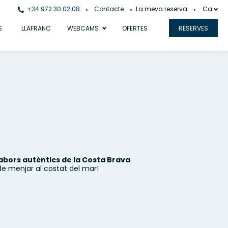
+34 972 30 02 08
Contacte
La meva reserva
Ca
S
LLAFRANC
WEBCAMS
OFERTES
RESERVES
abors autèntics de la Costa Brava
.
 de menjar al costat del mar!