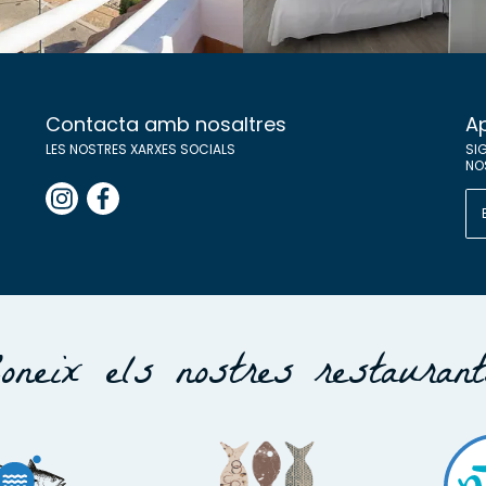
Contacta amb nosaltres
Ap
LES NOSTRES XARXES SOCIALS
SIG
NO
oneix els nostres restauran