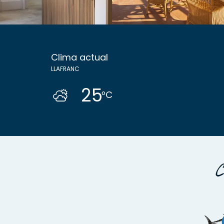
Clima actual
LLAFRANC
25
ºC
C