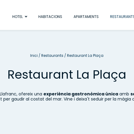
HOTEL
HABITACIONS
APARTAMENTS
RESTAURANT
Inici
/
Restaurants
/
Restaurant La Plaça
Restaurant La Plaça
 Llafranc, ofereix una
experiència gastronòmica única
amb
s
at per gaudir al costat del mar. Vine i deixa't seduir per la màgia