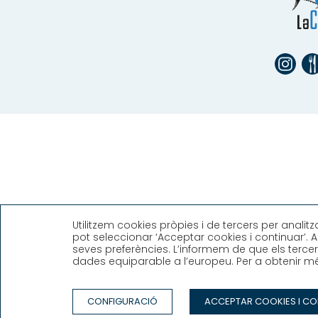
Utilitzem cookies pròpies i de tercers per analit
pot seleccionar ‘Acceptar cookies i continuar’. A
seves preferències. L’informem de que els tercer
dades equiparable a l’europeu. Per a obtenir més
CONTACTE
TREBALLA AMB N
CONFIGURACIÓ
ACCEPTAR COOKIES I CO