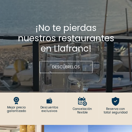
¡No te pierdas
nuestros restaurantes
en Llafranc!
DESCÚBRELOS
Mejor precio
Descuentos
Cancelación
Reserva con
garantizado
exclusivos
flexible
total seguridad