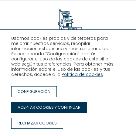
Usamos cookies propias y de terceros para
mejorar nuestros servicios, recopilar
Hotel Llafranch
información estadística y mostrar anuncios.
Seleccionando “Configuración” podrás
configurar el uso de las cookies de este sitio
Plaça Promontori, 2, Llafranc,
web según tus preferencias. Para obtener más
Girona (España)
información sobre el uso de las cookies y tus
T. +34 972 30 02 08
derechos, accede a la
Política de cookies
info@hllafranch.com
CONTACTO
CONFIGURACIÓN
TRABAJA CON NOSOTROS
CONDICIONES DE RESERVA
ACEPTAR COOKIES Y CONTINUAR
AVISO LEGAL
POLÍTICA DE PRIVACIDAD
POLÍTICA DE COOKIES
RECHAZAR COOKIES
Desarrollado por
GNA HOTEL SOLUTIONS