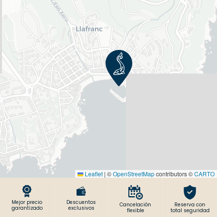
Leaflet
|
©
OpenStreetMap
contributors ©
CARTO
Mejor precio
Descuentos
Cancelación
Reserva con
garantizado
exclusivos
flexible
total seguridad