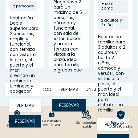
Plaça Nova 2
+ sofá
2 personas
para un
cama
máximo de 5
personas,
Habitación
2 adultos y
cómodo y
Doble
2 niños
funcional,
Superior para
con sala de
2 personas,
Habitación
estar, balcón
amplia y
familiar para
y amplia
funcional,
3 adultos o 2
terraza con
con terraza
adultos y
vistas a la
con vistas a
hasta 2
plaza, ideal
la plaza, el
niños,
para familias
puerto y el
cómoda y
o grupos que
mar,
versátil, con
...
creando un
vistas a la
ambiente
plaza, el
luminoso y
puerto y el
TODAS LAS HABITACIONES
VER MÁS
acogedor.
mar, ideal
para
disfrutar en
RESERVAR
VER MÁS
familia.
RESERVAR
Mejor precio
Descuentos
Cancelación
Reserva con
VER MÁS
garantizado
exclusivos
flexible
total seguridad