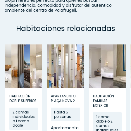
alojamiento es perfecto para quienes buscan
independencia, comodidad y disfrutar del auténtico
ambiente del centro de Palafrugell.
Habitaciones relacionadas
HABITACIÓN
APARTAMENTO
HABITACIÓN
DOBLE SUPERIOR
PLAÇA NOVA 2
FAMILIAR
EXTERIOR
2 camas
Hasta 5
individuales
personas
1 cama
o 1 cama
doble o 2
doble
camas
Apartamento
individuales